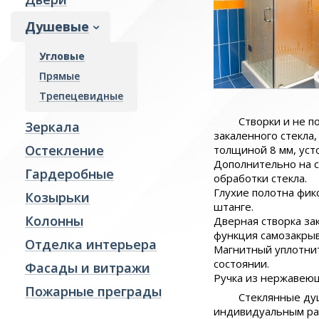
Гардеробные
Душевые
Козырьки
Угловые
Колонны
Прямые
Отделка интерьера
Трепецевидные
Фасады и витражи
Створки и не п
Зеркала
Пожарные преграды
закаленного стекла,
Остекление
толщиной 8 мм, уст
Стекло производство
Дополнительно на с
Гардеробные
Ревизионные люки
обработки стекла.
Глухие полотна фик
Козырьки
штанге.
Колонны
Дверная створка зак
функция самозакрыв
Отделка интерьера
Магнитный уплотни
состоянии.
Фасады и витражи
Ручка из нержавеющ
Пожарные преграды
Стеклянные ду
индивидуальным ра