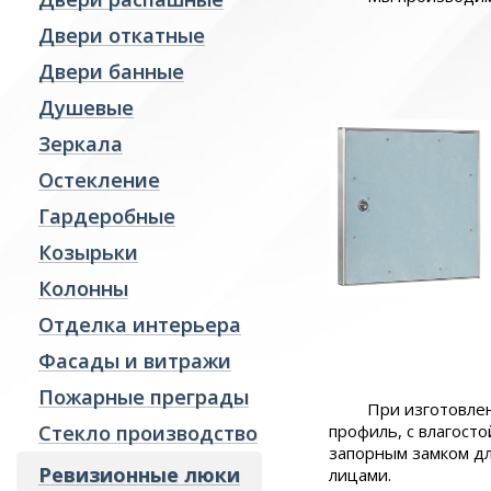
Двери откатные
Гардеробные
Козырьки
Двери банные
Колонны
Душевые
Отделка интерьера
Зеркала
Фасады и витражи
Остекление
Пожарные преграды
Гардеробные
Стекло производство
Козырьки
Ревизионные люки
Колонны
Отделка интерьера
Фасады и витражи
Пожарные преграды
При изготовле
Стекло производство
профиль, с влагост
запорным замком д
Ревизионные люки
лицами.