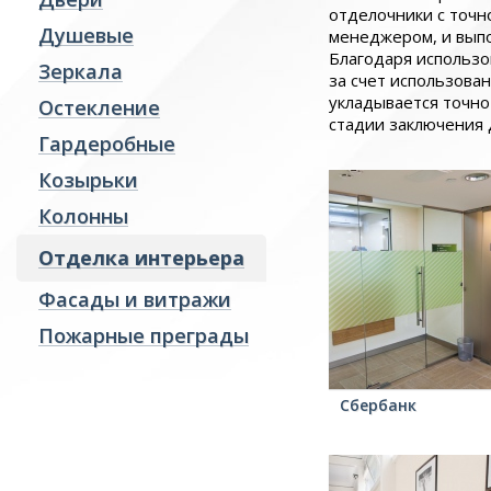
отделочники с точн
Душевые
Гардеробные
менеджером, и выпо
Благодаря использо
Козырьки
Зеркала
за счет использова
Колонны
укладывается точно
Остекление
стадии заключения 
Отделка интерьера
Гардеробные
Фасады и витражи
Козырьки
Пожарные преграды
Колонны
Стекло производство
Отделка интерьера
Ревизионные люки
Фасады и витражи
Пожарные преграды
Сбербанк