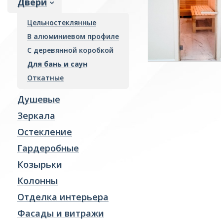
Двери
Гардеробные
Цельностеклянные
Козырьки
В алюминиевом профиле
Колонны
С деревянной коробкой
Отделка интерьера
Для бань и саун
Фасады и витражи
Откатные
Пожарные преграды
Душевые
Стекло производство
Зеркала
Ревизионные люки
Остекление
Гардеробные
Козырьки
Колонны
Отделка интерьера
Фасады и витражи