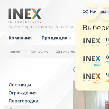
Направле
Public
Выбери
Архитектурные и интерьерные конструкции для об
Private
Компания
Продукция
Услуги
П
О
Лестницы
Проектировани
Главная
/
Портфолио
/
Двери стеклянные
/
Откатны
Ограждения
Производство
О
Т
Перегородки
Комплектация
Откатная 
Двери распашные
Монтаж
Ч
Двери откатные
Доставка
К
Лестницы
Двери банные
Ограждения
Душевые
Перегородки
Зеркала
Остекление