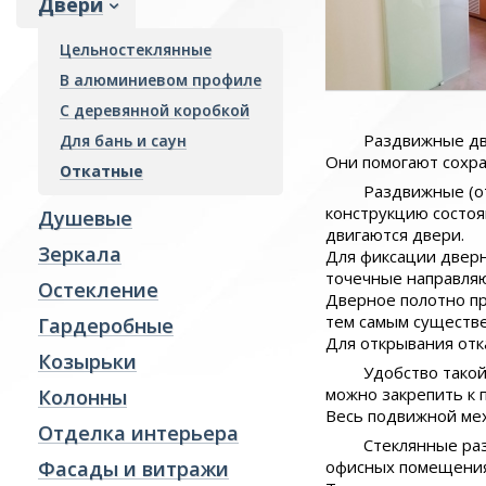
Двери
Гардеробные
Цельностеклянные
Козырьки
В алюминиевом профиле
Колонны
С деревянной коробкой
Отделка интерьера
Раздвижные две
Для бань и саун
Они помогают сохра
Фасады и витражи
Откатные
Раздвижные (о
Пожарные преграды
конструкцию состоя
Душевые
двигаются двери.
Стекло производство
Зеркала
Для фиксации дверн
Ревизионные люки
точечные направля
Остекление
Дверное полотно пр
тем самым существе
Гардеробные
Для открывания отк
Козырьки
Удобство такой
можно закрепить к п
Колонны
Весь подвижной ме
Отделка интерьера
Стеклянные раз
Фасады и витражи
офисных помещения