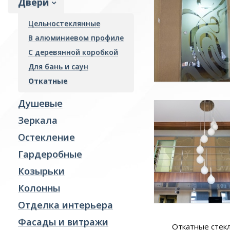
Двери
Гардеробные
Цельностеклянные
Козырьки
В алюминиевом профиле
Колонны
С деревянной коробкой
Отделка интерьера
Для бань и саун
Фасады и витражи
Откатные
Пожарные преграды
Душевые
Стекло производство
Зеркала
Ревизионные люки
Остекление
Гардеробные
Козырьки
Колонны
Отделка интерьера
Фасады и витражи
Откатные стек