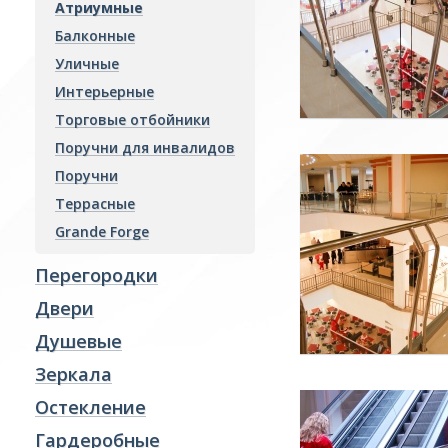
Атриумные
Гардеробные
Балконные
Козырьки
Уличные
Интерьерные
Колонны
Торговые отбойники
Отделка интерьера
Поручни для инвалидов
Фасады и витражи
Поручни
Пожарные преграды
Террасные
Стекло производство
Grande Forge
Ревизионные люки
Перегородки
Двери
Душевые
Зеркала
Остекление
Гардеробные