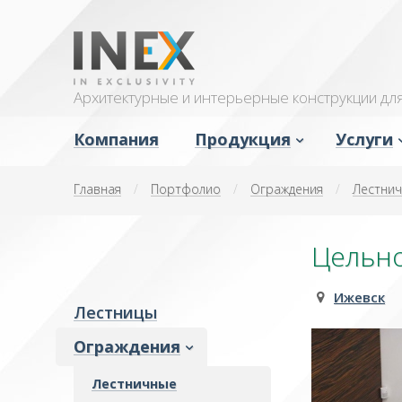
Архитектурные и интерьерные конструкции д
Компания
Продукция
Услуги
Лестницы
Проектир
Главная
/
Портфолио
/
Ограждения
/
Лестнич
Ограждения
Производ
Перегородки
Комплект
Цельн
Двери распашные
Монтаж
Двери откатные
Доставка
Ижевск
Лестницы
Двери банные
Ограждения
Душевые
Зеркала
Лестничные
Остекление