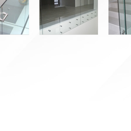
Колонны
Отделка интерьера
Фасады и витражи
Пожарные преграды
Видео
География клиентов