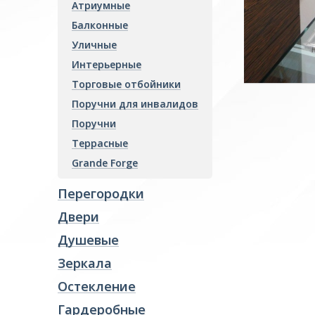
Атриумные
Гардеробные
Балконные
Козырьки
Уличные
Интерьерные
Колонны
Торговые отбойники
Отделка интерьера
Поручни для инвалидов
Фасады и витражи
Поручни
Пожарные преграды
Террасные
Стекло производство
Grande Forge
Ревизионные люки
Перегородки
Двери
Душевые
Зеркала
Остекление
Гардеробные