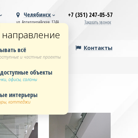
Челябинск
+7 (351) 247-05-57
ул. Артиллерийская, 124А
Заказать звонок
Омск
 направление
Екатеринбург
Сургут
Контакты
ывать всё
ступные и частные проекты
доступные объекты
нки, офисы, салоны
аждения
ные интерьеры
иры, коттеджи