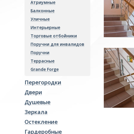
Атриумные
Гардеробные
Балконные
Козырьки
Уличные
Интерьерные
Колонны
Торговые отбойники
Отделка интерьера
Поручни для инвалидов
Фасады и витражи
Поручни
Пожарные преграды
Террасные
Стекло производство
Grande Forge
Ревизионные люки
Перегородки
Двери
Душевые
Зеркала
Остекление
Гардеробные