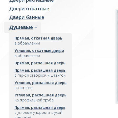
Двери откатные
Гардеробные
Козырьки
Двери банные
Колонны
Душевые
Отделка интерьера
Прямая, откатная дверь
Фасады и витражи
в обрамлении
Пожарные преграды
Угловая, откатные двери
в обрамлении
Стекло производство
Прямая, распашная дверь
Ревизионные люки
Прямая, распашная дверь
с глухой створкой и штангой
Угловая, распашная дверь
на штанге
Угловая, распашная дверь
на профильной трубе
Прямая, распашная дверь
с угловым упором и глухой
створкой