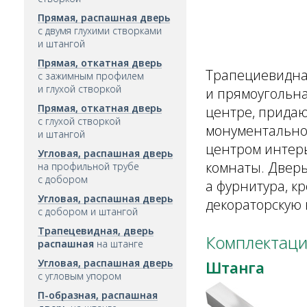
Прямая, распашная дверь
с двумя глухими створками
и штангой
Прямая, откатная дверь
Трапециевидна
с зажимным профилем
и глухой створкой
и прямоугольна
Прямая, откатная дверь
центре, придаю
с глухой створкой
монументальнос
и штангой
центром интер
Угловая, распашная дверь
комнаты. Дверь
на профильной трубе
с добором
а фурнитура, к
Угловая, распашная дверь
декораторскую 
с добором и штангой
Трапецевидная, дверь
Комплектаци
распашная
на штанге
Угловая, распашная дверь
Штанга
с угловым упором
П-образная, распашная