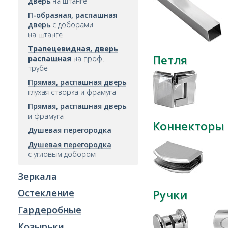
дверь
на штанге
П-образная, распашная
дверь
с доборами
на штанге
Трапецевидная, дверь
Петля
распашная
на проф.
трубе
Прямая, распашная дверь
глухая створка и фрамуга
Прямая, распашная дверь
и фрамуга
Коннекторы
Душевая перегородка
Душевая перегородка
с угловым добором
Зеркала
Остекление
Ручки
Гардеробные
Козырьки