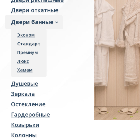
Двери откатные
Гардеробные
Козырьки
Двери банные
Колонны
Эконом
Отделка интерьера
Стандарт
Фасады и витражи
Премиум
Пожарные преграды
Люкс
Стекло производство
Хамам
Ревизионные люки
Душевые
Зеркала
Остекление
Гардеробные
Козырьки
Колонны